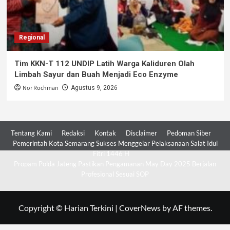
Regional
Tim KKN-T 112 UNDIP Latih Warga Kaliduren Olah
Limbah Sayur dan Buah Menjadi Eco Enzyme
Nor Rochman
Agustus 9, 2026
Tentang Kami
Redaksi
Kontak
Disclaimer
Pedoman Siber
Pemerintah Kota Semarang Sukses Menggelar Pelaksanaan Salat Idul
Fitri 1446 H
Propam Polda Jateng Pastikan Pengamanan May Day 2025 Berjalan
Profesional Sesuai SOP
Copyright © Harian Terkini
|
CoverNews
by AF themes.