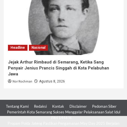
Headline
Nasional
Jejak Arthur Rimbaud di Semarang, Ketika Sang
Penyair Jenius Prancis Singgah di Kota Pelabuhan
Jawa
Nor Rochman
Agustus 8, 2026
Tentang Kami
Redaksi
Kontak
Disclaimer
Pedoman Siber
Pemerintah Kota Semarang Sukses Menggelar Pelaksanaan Salat Idul
Fitri 1446 H
Propam Polda Jateng Pastikan Pengamanan May Day 2025 Berjalan