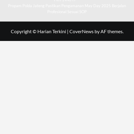
Propam Polda Jateng Pastikan Pengamanan May Day 2025 Berjalan
Profesional Sesuai SOP
Copyright © Harian Terkini
|
CoverNews
by AF themes.