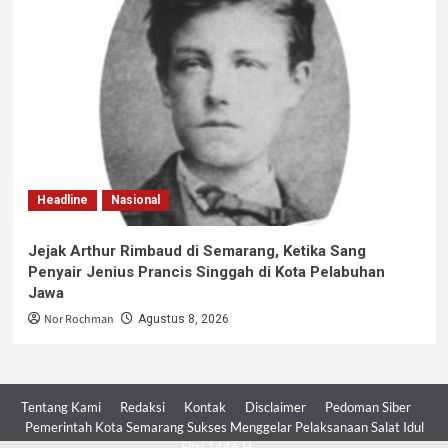
Headline
Nasional
Jejak Arthur Rimbaud di Semarang, Ketika Sang
Penyair Jenius Prancis Singgah di Kota Pelabuhan
Jawa
Nor Rochman
Agustus 8, 2026
Tentang Kami
Redaksi
Kontak
Disclaimer
Pedoman Siber
Pemerintah Kota Semarang Sukses Menggelar Pelaksanaan Salat Idul
Fitri 1446 H