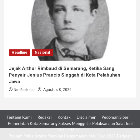
Headline
Nasional
Jejak Arthur Rimbaud di Semarang, Ketika Sang
Penyair Jenius Prancis Singgah di Kota Pelabuhan
Jawa
Nor Rochman
Agustus 8, 2026
Tentang Kami
Redaksi
Kontak
Disclaimer
Pedoman Siber
Pemerintah Kota Semarang Sukses Menggelar Pelaksanaan Salat Idul
Fitri 1446 H
Propam Polda Jateng Pastikan Pengamanan May Day 2025 Berjalan