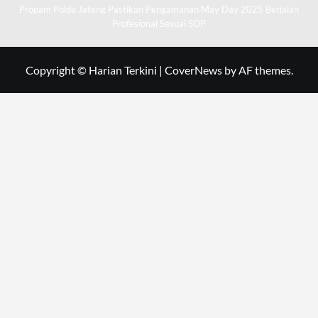
Propam Polda Jateng Pastikan Pengamanan May Day 2025 Berjalan
Profesional Sesuai SOP
Copyright © Harian Terkini
|
CoverNews
by AF themes.