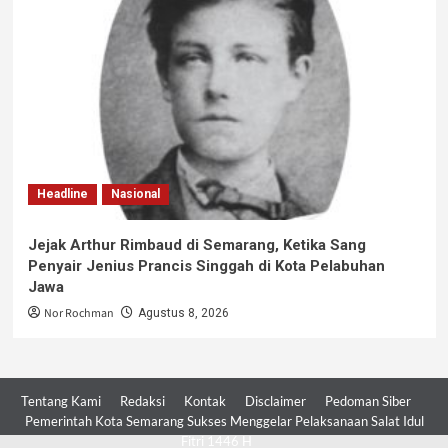
Headline
Nasional
Jejak Arthur Rimbaud di Semarang, Ketika Sang
Penyair Jenius Prancis Singgah di Kota Pelabuhan
Jawa
Nor Rochman
Agustus 8, 2026
Tentang Kami
Redaksi
Kontak
Disclaimer
Pedoman Siber
Pemerintah Kota Semarang Sukses Menggelar Pelaksanaan Salat Idul
Fitri 1446 H