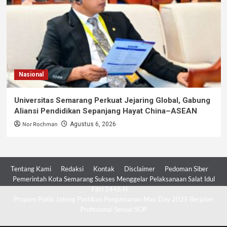
Nasional
Universitas Semarang Perkuat Jejaring Global, Gabung
Aliansi Pendidikan Sepanjang Hayat China–ASEAN
Nor Rochman
Agustus 6, 2026
Tentang Kami
Redaksi
Kontak
Disclaimer
Pedoman Siber
Pemerintah Kota Semarang Sukses Menggelar Pelaksanaan Salat Idul
Fitri 1446 H
Propam Polda Jateng Pastikan Pengamanan May Day 2025 Berjalan
Profesional Sesuai SOP