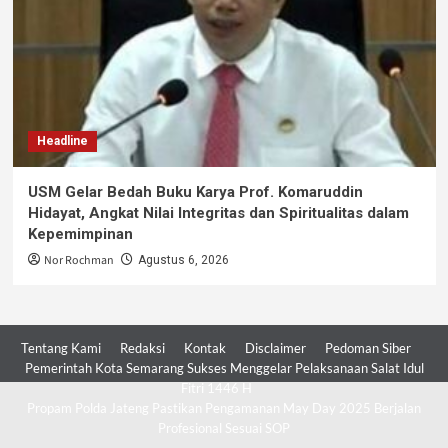
Headline
USM Gelar Bedah Buku Karya Prof. Komaruddin
Hidayat, Angkat Nilai Integritas dan Spiritualitas dalam
Kepemimpinan
Nor Rochman
Agustus 6, 2026
Tentang Kami
Redaksi
Kontak
Disclaimer
Pedoman Siber
Pemerintah Kota Semarang Sukses Menggelar Pelaksanaan Salat Idul
Fitri 1446 H
Propam Polda Jateng Pastikan Pengamanan May Day 2025 Berjalan
Profesional Sesuai SOP