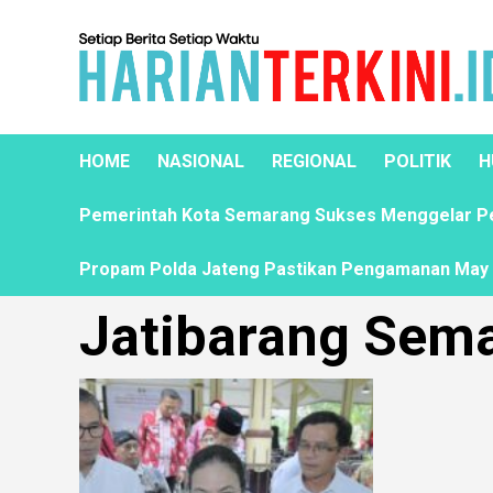
HOME
NASIONAL
REGIONAL
POLITIK
H
Pemerintah Kota Semarang Sukses Menggelar Pela
Propam Polda Jateng Pastikan Pengamanan May D
Jatibarang Sem