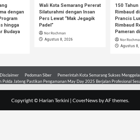
ang
Wali Kota Semarang Pererat
150 Tahun 
ama dengan
Silaturahmi dengan Insan
Rimbaud di
 Program
Pers Lewat “Mak Jegagik
Prancis Lu
is hingga
Padel”
Rimbaud R
ar Budaya
Pameran d
Nor Rochman
Agustus 8, 2026
Nor Rochma
Agustus 8,
Disclaimer
Pedoman Siber
Pemerintah Kota Semarang Sukses Menggelar 
 Polda Jateng Pastikan Pengamanan May Day 2025 Berjalan Profesional Ses
Copyright © Harian Terkini
|
CoverNews
by AF themes.