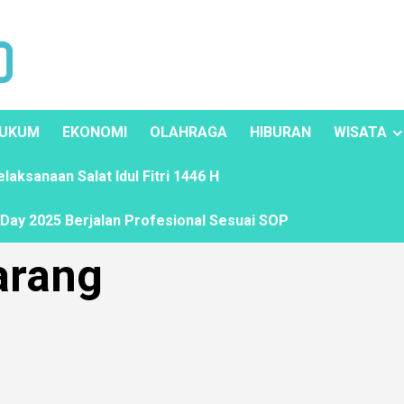
UKUM
EKONOMI
OLAHRAGA
HIBURAN
WISATA
ksanaan Salat Idul Fitri 1446 H
ay 2025 Berjalan Profesional Sesuai SOP
arang