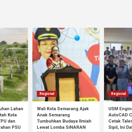
Regional
Regional
tuhan Lahan
Wali Kota Semarang Ajak
USM Engine
tah Kota
Anak Semarang
AutoCAD Co
TPU dan
Tumbuhkan Budaya Ilmiah
Cetak Tale
rahan PSU
Lewat Lomba SiNARAN
Sipil, Ini D