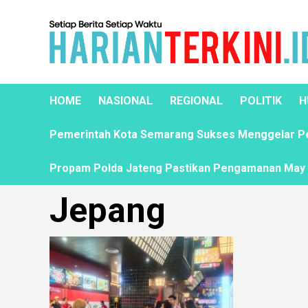
HOME
NASIONAL
REGIONAL
POLITIK
H
Pemerintah Kota Semarang Sukses Menggelar Pela
Propam Polda Jateng Pastikan Pengamanan May D
Jepang