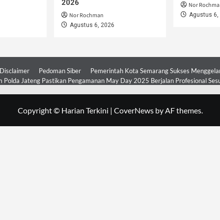
2026
Nor Rochma
Nor Rochman
Agustus 6,
Agustus 6, 2026
Disclaimer
Pedoman Siber
Pemerintah Kota Semarang Sukses Menggelar 
 Polda Jateng Pastikan Pengamanan May Day 2025 Berjalan Profesional Ses
Copyright © Harian Terkini
|
CoverNews
by AF themes.