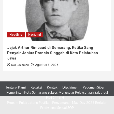
Headline
Nasional
Jejak Arthur Rimbaud di Semarang, Ketika Sang
Penyair Jenius Prancis Singgah di Kota Pelabuhan
Jawa
Nor Rochman
Agustus 8, 2026
Tentang Kami
Redaksi
Kontak
Disclaimer
Pedoman Siber
Pemerintah Kota Semarang Sukses Menggelar Pelaksanaan Salat Idul
Fitri 1446 H
Propam Polda Jateng Pastikan Pengamanan May Day 2025 Berjalan
Profesional Sesuai SOP