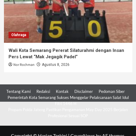
Olahraga
Wali Kota Semarang Pererat Silaturahmi dengan Insan
Pers Lewat “Mak Jegagik Padel”
Nor Rochman
Agustus 8, 2026
Tentang Kami
Redaksi
Kontak
Disclaimer
Pedoman Siber
Pemerintah Kota Semarang Sukses Menggelar Pelaksanaan Salat Idul
Fitri 1446 H
Propam Polda Jateng Pastikan Pengamanan May Day 2025 Berjalan
Profesional Sesuai SOP
Copyright © Harian Terkini
|
CoverNews
by AF themes.