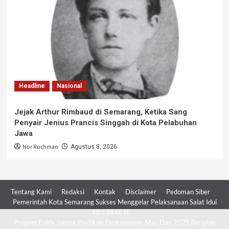
Headline
Nasional
Jejak Arthur Rimbaud di Semarang, Ketika Sang
Penyair Jenius Prancis Singgah di Kota Pelabuhan
Jawa
Nor Rochman
Agustus 8, 2026
Tentang Kami
Redaksi
Kontak
Disclaimer
Pedoman Siber
Pemerintah Kota Semarang Sukses Menggelar Pelaksanaan Salat Idul
Fitri 1446 H
Propam Polda Jateng Pastikan Pengamanan May Day 2025 Berjalan