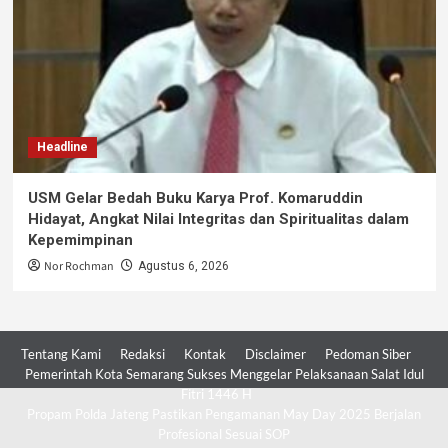
Headline
USM Gelar Bedah Buku Karya Prof. Komaruddin
Hidayat, Angkat Nilai Integritas dan Spiritualitas dalam
Kepemimpinan
Nor Rochman
Agustus 6, 2026
Tentang Kami
Redaksi
Kontak
Disclaimer
Pedoman Siber
Pemerintah Kota Semarang Sukses Menggelar Pelaksanaan Salat Idul
Fitri 1446 H
Propam Polda Jateng Pastikan Pengamanan May Day 2025 Berjalan
Profesional Sesuai SOP