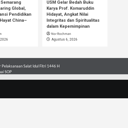
s Semarang
USM Gelar Bedah Buku
aring Global,
Karya Prof. Komaruddin
ansi Pendidikan
Hidayat, Angkat Nilai
Hayat China–
Integritas dan Spiritualitas
dalam Kepemimpinan
n
Nor Rochman
 2026
Agustus 6, 2026
Pelaksanaan Salat Idul Fitri 1446 H
uai SOP