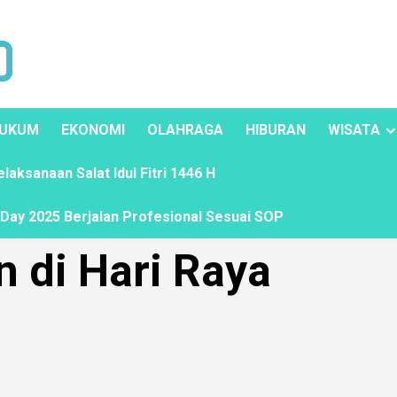
UKUM
EKONOMI
OLAHRAGA
HIBURAN
WISATA
ksanaan Salat Idul Fitri 1446 H
ay 2025 Berjalan Profesional Sesuai SOP
n di Hari Raya