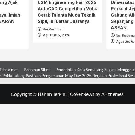
ang Ajak
USM Engineering Fair 2026
Universita
AutoCAD Competition Vol.4
Perkuat Jej
ya Ilmiah
Cetak Talenta Muda Teknik
Gabung Ali
iNARAN
Sipil, Ini Daftar Juaranya
Sepanjang 
ASEAN
Nor Rochman
Agustus 6, 2026
Nor Rochma
Agustus 6,
Disclaimer
Pedoman Siber
Pemerintah Kota Semarang Sukses Menggelar 
 Polda Jateng Pastikan Pengamanan May Day 2025 Berjalan Profesional Ses
Copyright © Harian Terkini
|
CoverNews
by AF themes.