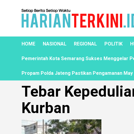
HOME
NASIONAL
REGIONAL
POLITIK
H
Pemerintah Kota Semarang Sukses Menggelar Pela
Propam Polda Jateng Pastikan Pengamanan May D
Tebar Kepedulia
Kurban