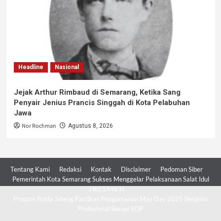
Headline
Nasional
Jejak Arthur Rimbaud di Semarang, Ketika Sang
Penyair Jenius Prancis Singgah di Kota Pelabuhan
Jawa
Nor Rochman
Agustus 8, 2026
Tentang Kami
Redaksi
Kontak
Disclaimer
Pedoman Siber
Pemerintah Kota Semarang Sukses Menggelar Pelaksanaan Salat Idul
Fitri 1446 H
Propam Polda Jateng Pastikan Pengamanan May Day 2025 Berjalan
Profesional Sesuai SOP