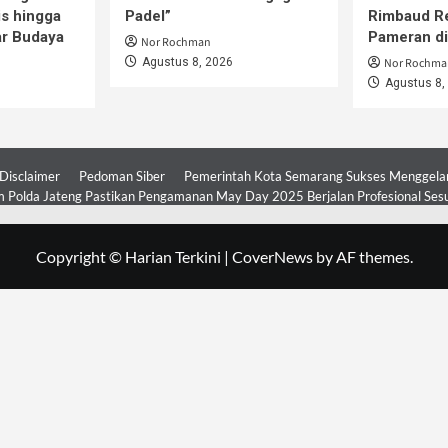
is hingga
Padel”
Rimbaud R
ar Budaya
Pameran d
Nor Rochman
Agustus 8, 2026
Nor Rochma
Agustus 8,
Disclaimer
Pedoman Siber
Pemerintah Kota Semarang Sukses Menggelar 
 Polda Jateng Pastikan Pengamanan May Day 2025 Berjalan Profesional Ses
Copyright © Harian Terkini
|
CoverNews
by AF themes.