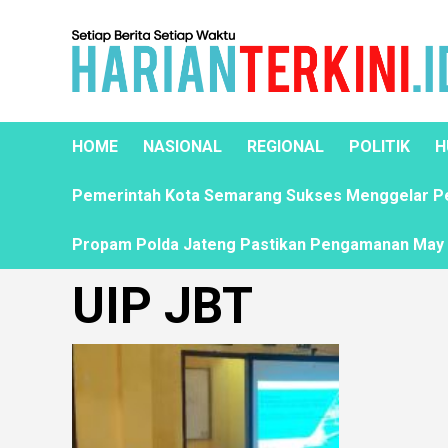
HOME
NASIONAL
REGIONAL
POLITIK
H
Pemerintah Kota Semarang Sukses Menggelar Pela
Propam Polda Jateng Pastikan Pengamanan May D
UIP JBT