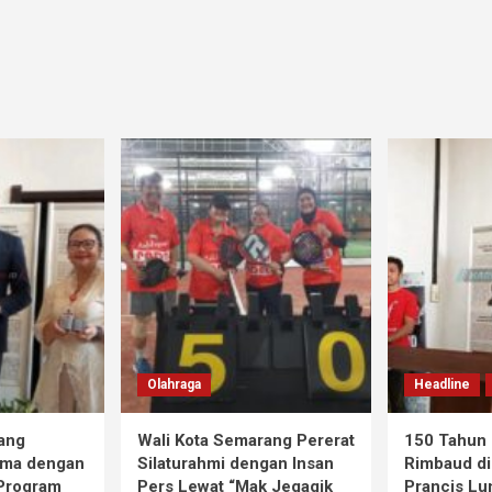
Olahraga
Headline
ang
Wali Kota Semarang Pererat
150 Tahun 
ama dengan
Silaturahmi dengan Insan
Rimbaud di
 Program
Pers Lewat “Mak Jegagik
Prancis Lu