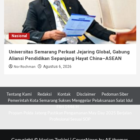
Nasional
Universitas Semarang Perkuat Jejaring Global, Gabung
Aliansi Pendidikan Sepanjang Hayat China–ASEAN
Nor Rochman
Agustus 6, 2026
Tentang Kami
Redaksi
Kontak
Disclaimer
Pedoman Siber
Pemerintah Kota Semarang Sukses Menggelar Pelaksanaan Salat Idul
Fitri 1446 H
Propam Polda Jateng Pastikan Pengamanan May Day 2025 Berjalan
Profesional Sesuai SOP
Copyright © Harian Terkini
|
CoverNews
by AF themes.