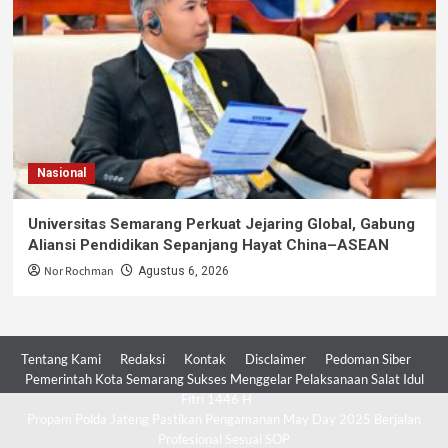
Nasional
Universitas Semarang Perkuat Jejaring Global, Gabung
Aliansi Pendidikan Sepanjang Hayat China–ASEAN
Nor Rochman
Agustus 6, 2026
Tentang Kami
Redaksi
Kontak
Disclaimer
Pedoman Siber
Pemerintah Kota Semarang Sukses Menggelar Pelaksanaan Salat Idul
Fitri 1446 H
Propam Polda Jateng Pastikan Pengamanan May Day 2025 Berjalan
Profesional Sesuai SOP