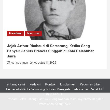
Headline
Nasional
Jejak Arthur Rimbaud di Semarang, Ketika Sang
Penyair Jenius Prancis Singgah di Kota Pelabuhan
Jawa
Nor Rochman
Agustus 8, 2026
Tentang Kami
Redaksi
Kontak
Disclaimer
Pedoman Siber
Pemerintah Kota Semarang Sukses Menggelar Pelaksanaan Salat Idul
Fitri 1446 H
Propam Polda Jateng Pastikan Pengamanan May Day 2025 Berjalan
Profesional Sesuai SOP