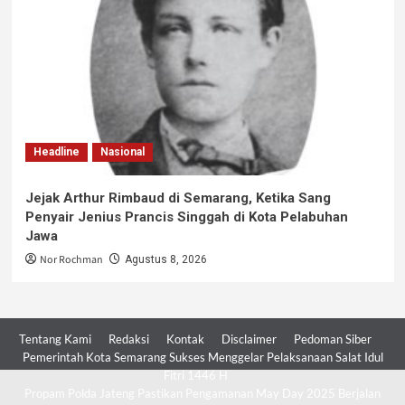
Headline
Nasional
Jejak Arthur Rimbaud di Semarang, Ketika Sang
Penyair Jenius Prancis Singgah di Kota Pelabuhan
Jawa
Nor Rochman
Agustus 8, 2026
Tentang Kami
Redaksi
Kontak
Disclaimer
Pedoman Siber
Pemerintah Kota Semarang Sukses Menggelar Pelaksanaan Salat Idul
Fitri 1446 H
Propam Polda Jateng Pastikan Pengamanan May Day 2025 Berjalan