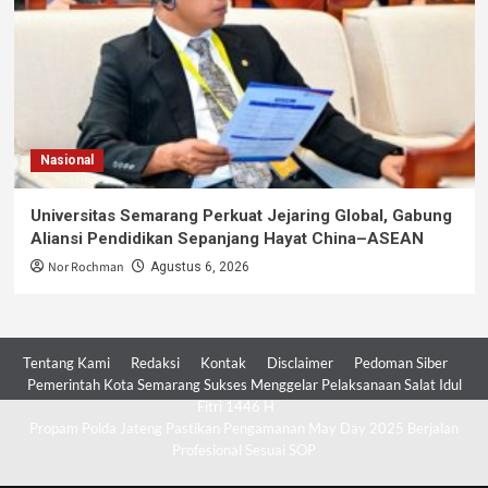
Nasional
Universitas Semarang Perkuat Jejaring Global, Gabung
Aliansi Pendidikan Sepanjang Hayat China–ASEAN
Nor Rochman
Agustus 6, 2026
Tentang Kami
Redaksi
Kontak
Disclaimer
Pedoman Siber
Pemerintah Kota Semarang Sukses Menggelar Pelaksanaan Salat Idul
Fitri 1446 H
Propam Polda Jateng Pastikan Pengamanan May Day 2025 Berjalan
Profesional Sesuai SOP