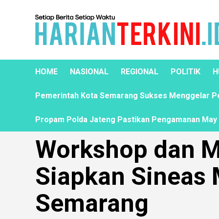
HOME
NASIONAL
REGIONAL
POLITIK
H
Pemerintah Kota Semarang Sukses Menggelar Pela
Propam Polda Jateng Pastikan Pengamanan May D
Workshop dan M
Siapkan Sineas
Semarang