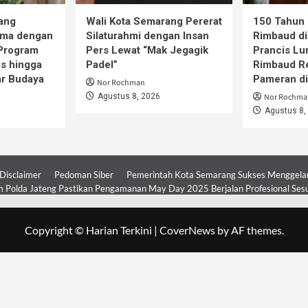
ang
Wali Kota Semarang Pererat
150 Tahun 
ama dengan
Silaturahmi dengan Insan
Rimbaud di
 Program
Pers Lewat “Mak Jegagik
Prancis Lu
is hingga
Padel”
Rimbaud R
ar Budaya
Pameran d
Nor Rochman
Agustus 8, 2026
Nor Rochma
Agustus 8,
Disclaimer
Pedoman Siber
Pemerintah Kota Semarang Sukses Menggelar 
 Polda Jateng Pastikan Pengamanan May Day 2025 Berjalan Profesional Ses
Copyright © Harian Terkini
|
CoverNews
by AF themes.