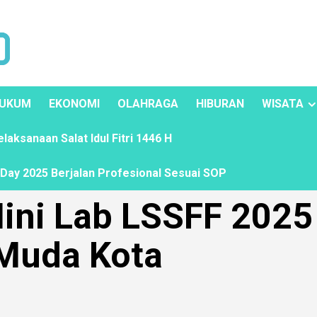
UKUM
EKONOMI
OLAHRAGA
HIBURAN
WISATA
ksanaan Salat Idul Fitri 1446 H
ay 2025 Berjalan Profesional Sesuai SOP
ini Lab LSSFF 2025
 Muda Kota