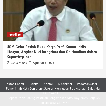
Headline
USM Gelar Bedah Buku Karya Prof. Komaruddin
Hidayat, Angkat Nilai Integritas dan Spiritualitas dalam
Kepemimpinan
Nor Rochman
Agustus 6, 2026
Tentang Kami
Redaksi
Kontak
Disclaimer
Pedoman Siber
Pemerintah Kota Semarang Sukses Menggelar Pelaksanaan Salat Idul
Fitri 1446 H
Propam Polda Jateng Pastikan Pengamanan May Day 2025 Berjalan
Profesional Sesuai SOP