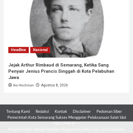
Headline
Nasional
Jejak Arthur Rimbaud di Semarang, Ketika Sang
Penyair Jenius Prancis Singgah di Kota Pelabuhan
Jawa
Nor Rochman
Agustus 8, 2026
Tentang Kami
Redaksi
Kontak
Disclaimer
Pedoman Siber
Pemerintah Kota Semarang Sukses Menggelar Pelaksanaan Salat Idul
Fitri 1446 H
Propam Polda Jateng Pastikan Pengamanan May Day 2025 Berjalan