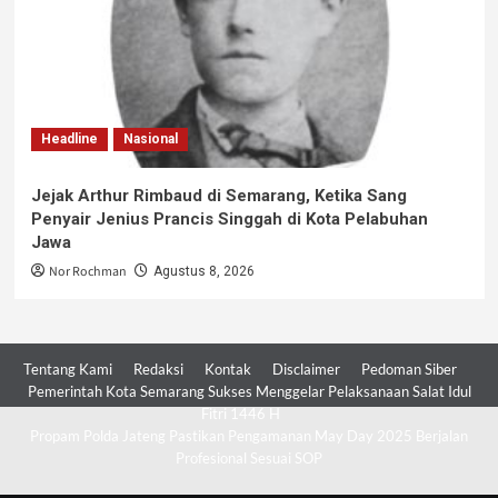
Headline
Nasional
Jejak Arthur Rimbaud di Semarang, Ketika Sang
Penyair Jenius Prancis Singgah di Kota Pelabuhan
Jawa
Nor Rochman
Agustus 8, 2026
Tentang Kami
Redaksi
Kontak
Disclaimer
Pedoman Siber
Pemerintah Kota Semarang Sukses Menggelar Pelaksanaan Salat Idul
Fitri 1446 H
Propam Polda Jateng Pastikan Pengamanan May Day 2025 Berjalan
Profesional Sesuai SOP