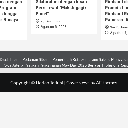
ama dengan
Silaturahmi dengan Insan
Rimbaud di
 Program
Pers Lewat “Mak Jegagik
Prancis Lu
is hingga
Padel”
Rimbaud R
ar Budaya
Pameran d
Nor Rochman
Agustus 8, 2026
Nor Rochma
Agustus 8,
Disclaimer
Pedoman Siber
Pemerintah Kota Semarang Sukses Menggelar 
 Polda Jateng Pastikan Pengamanan May Day 2025 Berjalan Profesional Ses
Copyright © Harian Terkini
|
CoverNews
by AF themes.