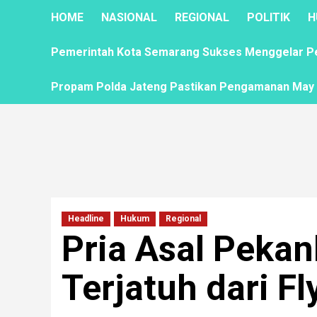
HOME
NASIONAL
REGIONAL
POLITIK
H
Pemerintah Kota Semarang Sukses Menggelar Pela
Propam Polda Jateng Pastikan Pengamanan May D
Headline
Hukum
Regional
Pria Asal Peka
Terjatuh dari Fl