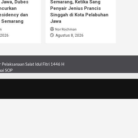
 Jawa, Dubes
Semarang, Ketika Sang
ncurkan
Penyair Jenius Prancis
esidency dan
Singgah di Kota Pelabuhan
i Semarang
Jawa
n
Nor Rochman
 2026
Agustus 8, 2026
Pelaksanaan Salat Idul Fitri 1446 H
uai SOP