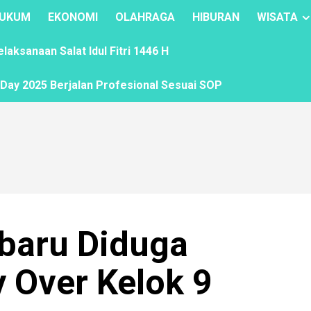
UKUM
EKONOMI
OLAHRAGA
HIBURAN
WISATA
ksanaan Salat Idul Fitri 1446 H
ay 2025 Berjalan Profesional Sesuai SOP
nbaru Diduga
y Over Kelok 9