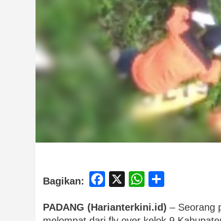
Facebook
X
WhatsApp
Share
Bagikan:
PADANG (Harianterkini.id)
– Seorang p
melompat dari fly over kelok 9 Kabupat