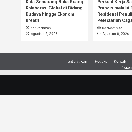
Kota Semarang Buka Ruang
Perkuat Kerja S
Kolaborasi Global di Bidang
Prancis melalui
Budaya hingga Ekonomi
Residensi Penul
Kreatif
Pelestarian Cag
Nor Rochman
Nor Rochman
Agustus 8, 2026
Agustus 8, 2026
Tentang Kami
Redaksi
Kontak
Propam