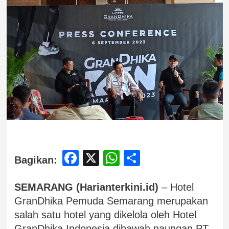
Facebook
X
WhatsApp
Share
Bagikan:
SEMARANG (Harianterkini.id)
– Hotel
GranDhika Pemuda Semarang merupakan
salah satu hotel yang dikelola oleh Hotel
GranDhika Indonesia dibawah naungan PT.