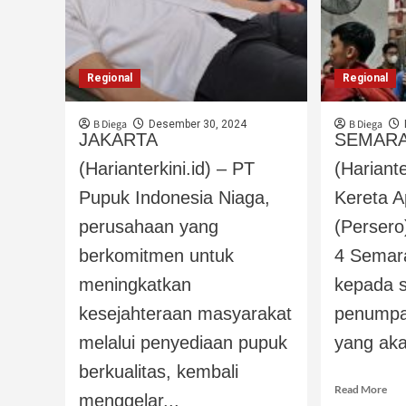
Regional
Regional
B Diega
B Diega
Desember 30, 2024
JAKARTA
SEMAR
(Harianterkini.id) – PT
(Hariante
Pupuk Indonesia Niaga,
Kereta A
perusahaan yang
(Persero
berkomitmen untuk
4 Semar
meningkatkan
kepada s
kesejahteraan masyarakat
penumpa
melalui penyediaan pupuk
yang aka
berkualitas, kembali
Read More
menggelar...