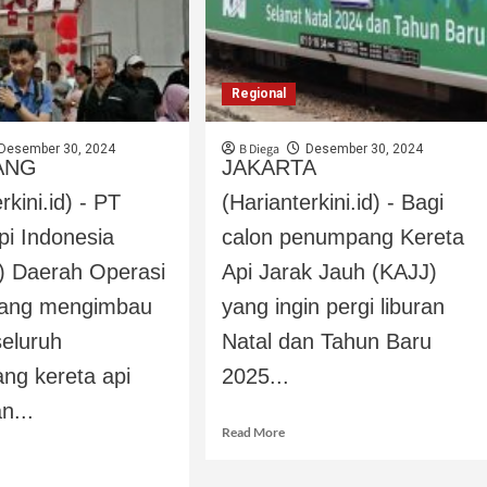
Regional
B Diega
Desember 30, 2024
Desember 30, 2024
ANG
JAKARTA
rkini.id) - PT
(Harianterkini.id) - Bagi
pi Indonesia
calon penumpang Kereta
) Daerah Operasi
Api Jarak Jauh (KAJJ)
ang mengimbau
yang ingin pergi liburan
eluruh
Natal dan Tahun Baru
ng kereta api
2025...
n...
Read More