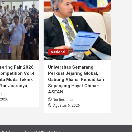
Nasional
ering Fair 2026
Universitas Semarang
mpetition Vol.4
Perkuat Jejaring Global,
nta Muda Teknik
Gabung Aliansi Pendidikan
aftar Juaranya
Sepanjang Hayat China–
ASEAN
n
 2026
Nor Rochman
Agustus 6, 2026