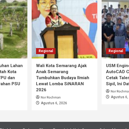
Regional
Regional
tuhan Lahan
Wali Kota Semarang Ajak
USM Engine
tah Kota
Anak Semarang
AutoCAD Co
TPU dan
Tumbuhkan Budaya Ilmiah
Cetak Tale
rahan PSU
Lewat Lomba SiNARAN
Sipil, Ini D
2026
Nor Rochma
Nor Rochman
Agustus 6,
Agustus 6, 2026