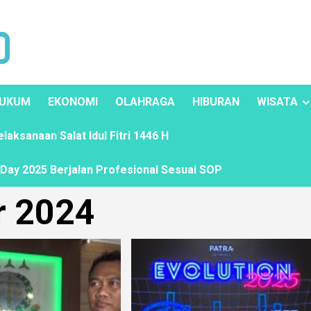
UKUM
EKONOMI
OLAHRAGA
HIBURAN
WISATA
ksanaan Salat Idul Fitri 1446 H
ay 2025 Berjalan Profesional Sesuai SOP
 2024