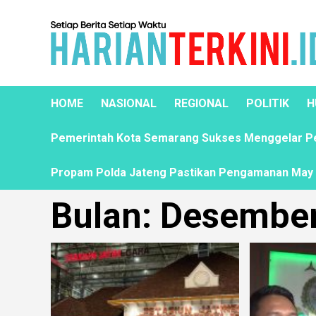
HOME
NASIONAL
REGIONAL
POLITIK
H
Pemerintah Kota Semarang Sukses Menggelar Pela
Propam Polda Jateng Pastikan Pengamanan May D
Bulan:
Desember