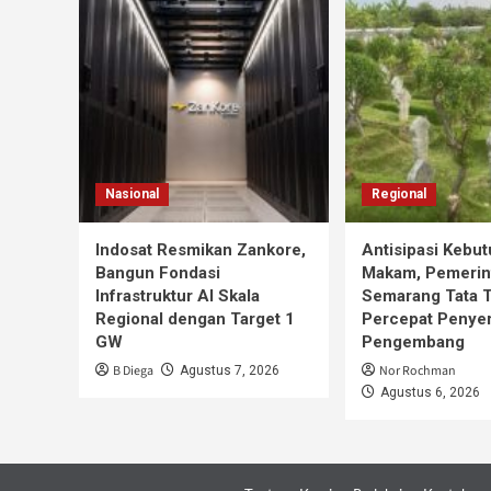
Nasional
Regional
Indosat Resmikan Zankore,
Antisipasi Kebu
Bangun Fondasi
Makam, Pemerin
Infrastruktur AI Skala
Semarang Tata 
Regional dengan Target 1
Percepat Penye
GW
Pengembang
B Diega
Nor Rochman
Agustus 7, 2026
Agustus 6, 2026