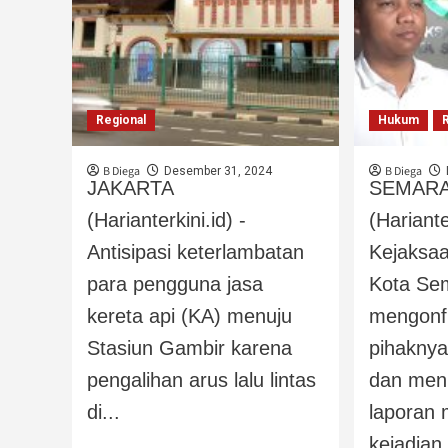
Regional
Hukum
B Diega
B Diega
Desember 31, 2024
JAKARTA
SEMAR
(Harianterkini.id) -
(Hariante
Antisipasi keterlambatan
Kejaksaa
para pengguna jasa
Kota Se
kereta api (KA) menuju
mengonf
Stasiun Gambir karena
pihaknya
pengalihan arus lalu lintas
dan meni
di...
laporan 
kejadian