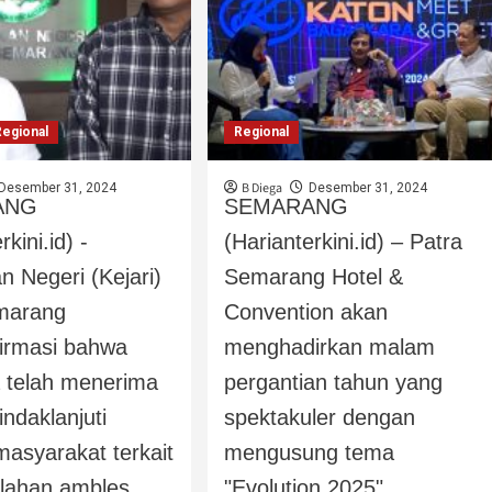
Regional
Regional
B Diega
Desember 31, 2024
Desember 31, 2024
ANG
SEMARANG
rkini.id) -
(Harianterkini.id) – Patra
n Negeri (Kejari)
Semarang Hotel &
marang
Convention akan
irmasi bahwa
menghadirkan malam
 telah menerima
pergantian tahun yang
ndaklanjuti
spektakuler dengan
masyarakat terkait
mengusung tema
 lahan ambles...
"Evolution 2025"....