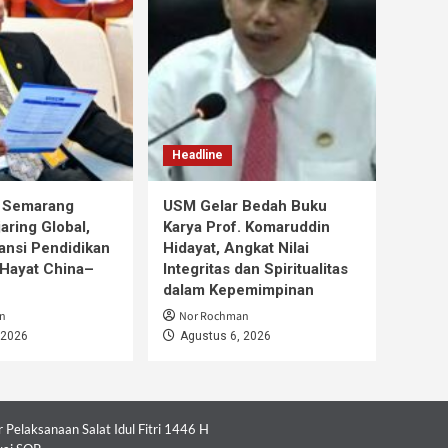
Headline
s Semarang
USM Gelar Bedah Buku
aring Global,
Karya Prof. Komaruddin
ansi Pendidikan
Hidayat, Angkat Nilai
Hayat China–
Integritas dan Spiritualitas
dalam Kepemimpinan
n
Nor Rochman
 2026
Agustus 6, 2026
Pelaksanaan Salat Idul Fitri 1446 H