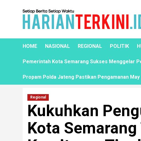
HOME
NASIONAL
REGIONAL
POLITIK
H
Pemerintah Kota Semarang Sukses Menggelar Pela
Propam Polda Jateng Pastikan Pengamanan May D
Regional
Kukuhkan Pengu
Kota Semarang