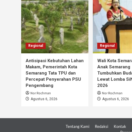
Regional
Regional
Antisipasi Kebutuhan Lahan
Wali Kota Semar
Makam, Pemerintah Kota
Anak Semarang
Semarang Tata TPU dan
Tumbuhkan Buda
Percepat Penyerahan PSU
Lewat Lomba S
Pengembang
2026
Nor Rochman
Nor Rochman
Agustus 6, 2026
Agustus 6, 2026
Tentang Kami
Redaksi
Kontak