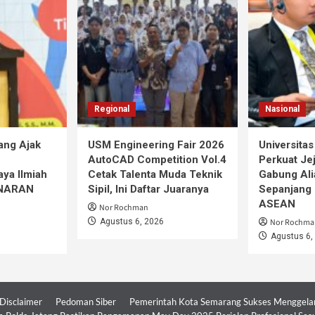
Regional
Nasional
ang Ajak
USM Engineering Fair 2026
Universita
AutoCAD Competition Vol.4
Perkuat Jej
ya Ilmiah
Cetak Talenta Muda Teknik
Gabung Ali
iNARAN
Sipil, Ini Daftar Juaranya
Sepanjang 
ASEAN
Nor Rochman
Agustus 6, 2026
Nor Rochma
Agustus 6,
Disclaimer
Pedoman Siber
Pemerintah Kota Semarang Sukses Menggelar 