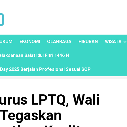
UKUM
EKONOMI
OLAHRAGA
HIBURAN
WISATA
ksanaan Salat Idul Fitri 1446 H
ay 2025 Berjalan Profesional Sesuai SOP
rus LPTQ, Wali
 Tegaskan