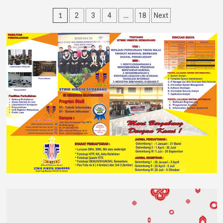
1
…
2
3
4
18
Next