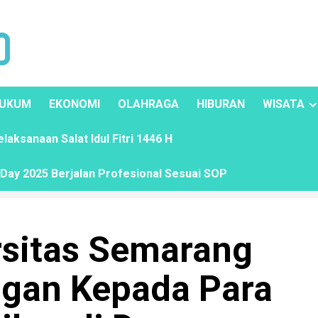
UKUM
EKONOMI
OLAHRAGA
HIBURAN
WISATA
ksanaan Salat Idul Fitri 1446 H
ay 2025 Berjalan Profesional Sesuai SOP
sitas Semarang
gan Kepada Para