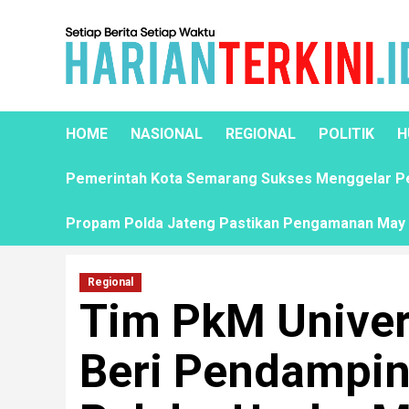
HOME
NASIONAL
REGIONAL
POLITIK
H
Pemerintah Kota Semarang Sukses Menggelar Pela
Propam Polda Jateng Pastikan Pengamanan May D
Regional
Tim PkM Univer
Beri Pendampin