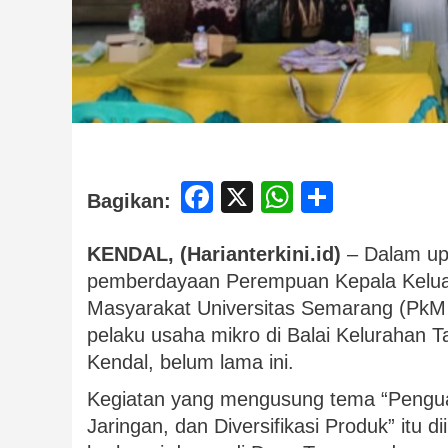
Facebook
X
WhatsApp
Share
Bagikan:
KENDAL, (Harianterkini.id)
– Dalam up
pemberdayaan Perempuan Kepala Kelua
Masyarakat Universitas Semarang (Pk
pelaku usaha mikro di Balai Keluraha
Kendal, belum lama ini.
Kegiatan yang mengusung tema “Pengua
Jaringan, dan Diversifikasi Produk” itu di