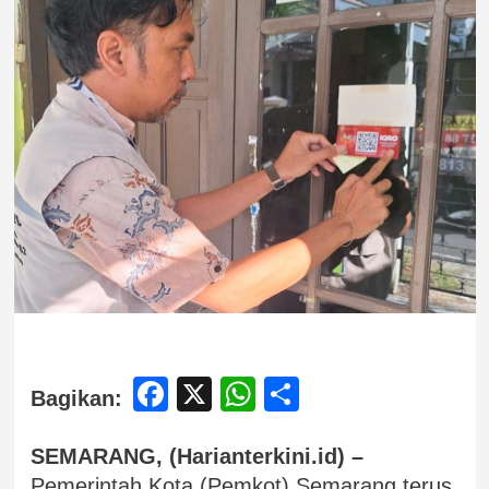
Facebook
X
WhatsApp
Share
Bagikan:
SEMARANG, (Harianterkini.id) –
Pemerintah Kota (Pemkot) Semarang terus