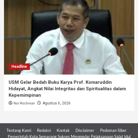
Headline
USM Gelar Bedah Buku Karya Prof. Komaruddin
Hidayat, Angkat Nilai Integritas dan Spiritualitas dalam
Kepemimpinan
Nor Rochman
Agustus 6, 2026
Tentang Kami
Redaksi
Kontak
Disclaimer
Pedoman Siber
Pemerintah Kota Semarang Sukses Menggelar Pelaksanaan Salat Idul