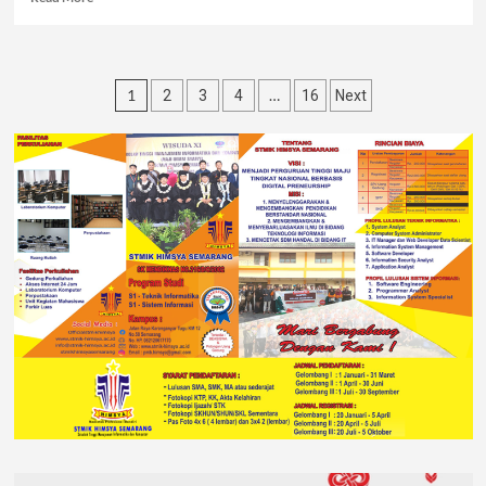
1
…
2
3
4
16
Next