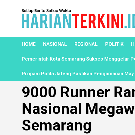
HOME
NASIONAL
REGIONAL
POLITIK
H
Pemerintah Kota Semarang Sukses Menggelar Pela
Propam Polda Jateng Pastikan Pengamanan May D
9000 Runner Ra
Nasional Megawa
Semarang