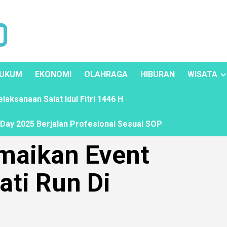
UKUM
EKONOMI
OLAHRAGA
HIBURAN
WISATA
ksanaan Salat Idul Fitri 1446 H
ay 2025 Berjalan Profesional Sesuai SOP
maikan Event
ti Run Di