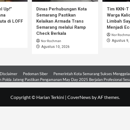
l Up!”
Dinas Perhubungan Kota
Tim KKN-T 
ana
Semarang Pastikan
Warga Kali
uta di LOFF
Kelaikan Armada Trans
Limbah Say
Semarang melalui Ramp
Menjadi E
Check Berkala
Nor Rochma
Nor Rochman
Agustus 9,
Agustus 10, 2026
Disclaimer
Pedoman Siber
Pemerintah Kota Semarang Sukses Menggelar 
 Polda Jateng Pastikan Pengamanan May Day 2025 Berjalan Profesional Ses
Copyright © Harian Terkini
|
CoverNews
by AF themes.