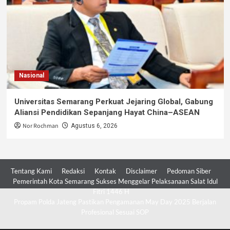
Nasional
Universitas Semarang Perkuat Jejaring Global, Gabung
Aliansi Pendidikan Sepanjang Hayat China–ASEAN
Nor Rochman
Agustus 6, 2026
Tentang Kami
Redaksi
Kontak
Disclaimer
Pedoman Siber
Pemerintah Kota Semarang Sukses Menggelar Pelaksanaan Salat Idul
Fitri 1446 H
Propam Polda Jateng Pastikan Pengamanan May Day 2025 Berjalan
Profesional Sesuai SOP