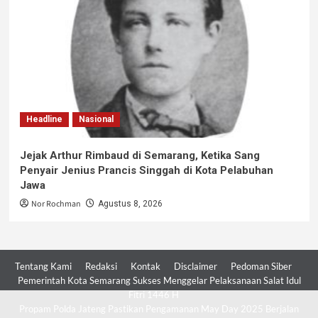
Headline
Nasional
Jejak Arthur Rimbaud di Semarang, Ketika Sang
Penyair Jenius Prancis Singgah di Kota Pelabuhan
Jawa
Nor Rochman
Agustus 8, 2026
Tentang Kami
Redaksi
Kontak
Disclaimer
Pedoman Siber
Pemerintah Kota Semarang Sukses Menggelar Pelaksanaan Salat Idul
Fitri 1446 H
Propam Polda Jateng Pastikan Pengamanan May Day 2025 Berjalan