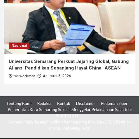
Nasional
Universitas Semarang Perkuat Jejaring Global, Gabung
Aliansi Pendidikan Sepanjang Hayat China–ASEAN
Nor Rochman
Agustus 6, 2026
Tentang Kami
Redaksi
Kontak
Disclaimer
Pedoman Siber
Pemerintah Kota Semarang Sukses Menggelar Pelaksanaan Salat Idul
Fitri 1446 H
Propam Polda Jateng Pastikan Pengamanan May Day 2025 Berjalan
Profesional Sesuai SOP