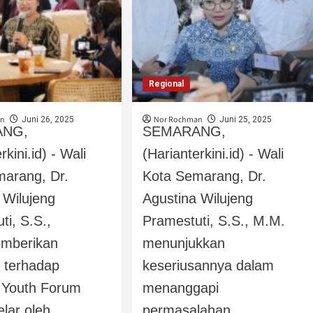
Regional
an
Nor Rochman
Juni 26, 2025
Juni 25, 2025
ANG,
SEMARANG,
rkini.id) - Wali
(Harianterkini.id) - Wali
marang, Dr.
Kota Semarang, Dr.
 Wilujeng
Agustina Wilujeng
ti, S.S.,
Pramestuti, S.S., M.M.
mberikan
menunjukkan
i terhadap
keseriusannya dalam
 Youth Forum
menanggapi
lar oleh...
permasalahan