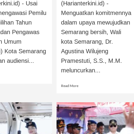
rkini.id) - Usai
(Harianterkini.id) -
mengawasi Pemilu
Menguatkan komitmennya
lihan Tahun
dalam upaya mewujudkan
adan Pengawas
Semarang bersih, Wali
an Umum
kota Semarang, Dr.
u) Kota Semarang
Agustina Wilujeng
n audiensi...
Pramestuti, S.S., M.M.
meluncurkan...
Read More