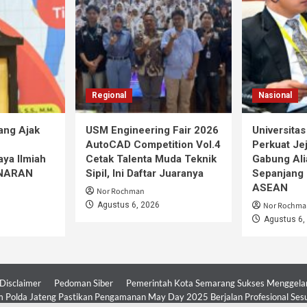
Regional
Nasional
ang Ajak
USM Engineering Fair 2026
Universita
AutoCAD Competition Vol.4
Perkuat Jej
ya Ilmiah
Cetak Talenta Muda Teknik
Gabung Ali
iNARAN
Sipil, Ini Daftar Juaranya
Sepanjang 
ASEAN
Nor Rochman
Agustus 6, 2026
Nor Rochma
Agustus 6,
Disclaimer
Pedoman Siber
Pemerintah Kota Semarang Sukses Menggelar 
 Polda Jateng Pastikan Pengamanan May Day 2025 Berjalan Profesional Ses