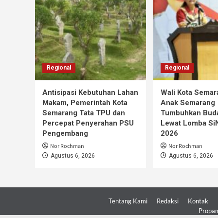
Regional
Regional
Antisipasi Kebutuhan Lahan
Wali Kota Semar
Makam, Pemerintah Kota
Anak Semarang
Semarang Tata TPU dan
Tumbuhkan Buda
Percepat Penyerahan PSU
Lewat Lomba S
Pengembang
2026
Nor Rochman
Nor Rochman
Agustus 6, 2026
Agustus 6, 2026
Tentang Kami
Redaksi
Kontak
Propam