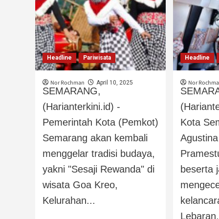
Headline
Pariwisata
Headline
Nor Rochman
Nor Rochm
April 10, 2025
SEMARANG,
SEMAR
(Harianterkini.id) -
(Hariante
Pemerintah Kota (Pemkot)
Kota Se
Semarang akan kembali
Agustina
menggelar tradisi budaya,
Pramestu
yakni "Sesaji Rewanda" di
beserta 
wisata Goa Kreo,
mengece
Kelurahan...
kelancar
Lebaran.