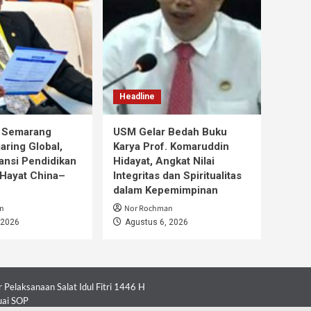
Headline
s Semarang
USM Gelar Bedah Buku
aring Global,
Karya Prof. Komaruddin
ansi Pendidikan
Hidayat, Angkat Nilai
Hayat China–
Integritas dan Spiritualitas
dalam Kepemimpinan
n
Nor Rochman
 2026
Agustus 6, 2026
Pelaksanaan Salat Idul Fitri 1446 H
uai SOP