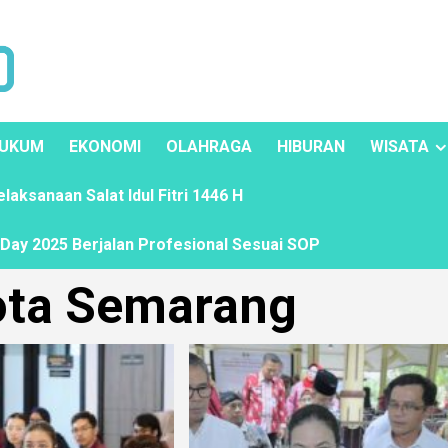
UKUM
EKONOMI
OLAHRAGA
HIBURAN
WISATA
ksanaan Salat Idul Fitri 1446 H
ay 2025 Berjalan Profesional Sesuai SOP
ota Semarang