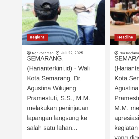
Regional
Headline
Nor Rochman
Nor Rochm
Juli 22, 2025
SEMARANG,
SEMAR
(Harianterkini.id) - Wali
(Hariante
Kota Semarang, Dr.
Kota Se
Agustina Wilujeng
Agustina
Pramestuti, S.S., M.M.
Pramestu
melakukan peninjauan
M.M. me
lapangan langsung ke
apresias
salah satu lahan...
kegiatan
yang dige