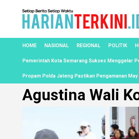
HOME
NASIONAL
REGIONAL
POLITIK
H
Pemerintah Kota Semarang Sukses Menggelar Pela
Propam Polda Jateng Pastikan Pengamanan May D
Agustina Wali K