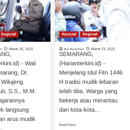
Regional
Nasional
Regional
an
Nor Rochman
Maret 30, 2025
Maret 29, 2025
ANG,
SEMARANG,
rkini.id) - Wali
(Harianterkini.id) -
marang, Dr.
Menjelang Idul Fitri 1446
 Wilujeng
H tradisi mudik lebaran
ti, S.S., M.M.
telah tiba. Warga yang
jajarannya
bekerja atau merantau
k langsung
dari kota-kota...
an arus mudik
Read More
..