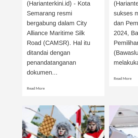
(Harianterkini.id) - Kota
(Hariante
Semarang resmi
sukses 
bergabung dalam City
dan Pemi
Alliance Maritime Silk
2024, B
Road (CAMSR). Hal itu
Pemilih
ditandai dengan
(Bawasl
penandatanganan
melakuka
dokumen...
Read More
Read More