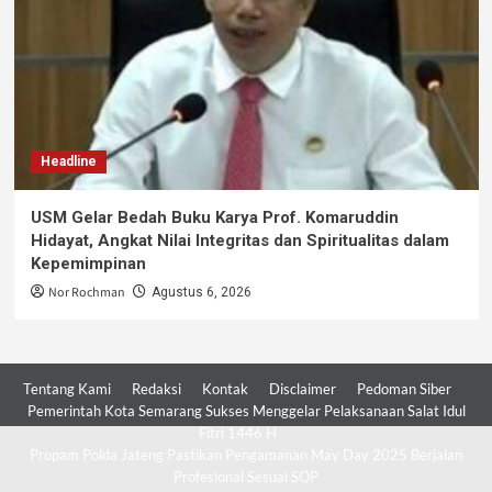
Headline
USM Gelar Bedah Buku Karya Prof. Komaruddin
Hidayat, Angkat Nilai Integritas dan Spiritualitas dalam
Kepemimpinan
Nor Rochman
Agustus 6, 2026
Tentang Kami
Redaksi
Kontak
Disclaimer
Pedoman Siber
Pemerintah Kota Semarang Sukses Menggelar Pelaksanaan Salat Idul
Fitri 1446 H
Propam Polda Jateng Pastikan Pengamanan May Day 2025 Berjalan
Profesional Sesuai SOP