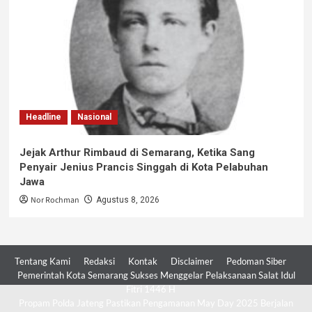
Headline
Nasional
Jejak Arthur Rimbaud di Semarang, Ketika Sang
Penyair Jenius Prancis Singgah di Kota Pelabuhan
Jawa
Nor Rochman
Agustus 8, 2026
Tentang Kami
Redaksi
Kontak
Disclaimer
Pedoman Siber
Pemerintah Kota Semarang Sukses Menggelar Pelaksanaan Salat Idul
Fitri 1446 H
Propam Polda Jateng Pastikan Pengamanan May Day 2025 Berjalan