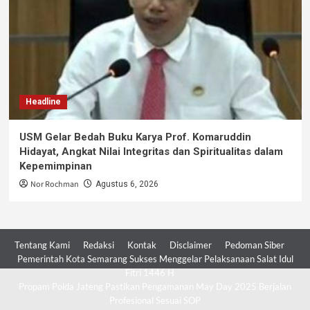
Headline
USM Gelar Bedah Buku Karya Prof. Komaruddin
Hidayat, Angkat Nilai Integritas dan Spiritualitas dalam
Kepemimpinan
Nor Rochman
Agustus 6, 2026
Tentang Kami
Redaksi
Kontak
Disclaimer
Pedoman Siber
Pemerintah Kota Semarang Sukses Menggelar Pelaksanaan Salat Idul
Fitri 1446 H
Propam Polda Jateng Pastikan Pengamanan May Day 2025 Berjalan
Profesional Sesuai SOP