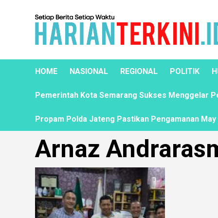
HOME
NASIONAL
REGIONAL
POLITIK
H
Pemerintah Kota Semarang Sukses Menggelar Pela
Propam Polda Jateng Pastikan Pengamanan May D
Arnaz Andraras