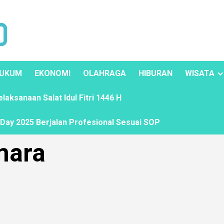
UKUM
EKONOMI
OLAHRAGA
HIBURAN
WISATA
ksanaan Salat Idul Fitri 1446 H
ay 2025 Berjalan Profesional Sesuai SOP
mara