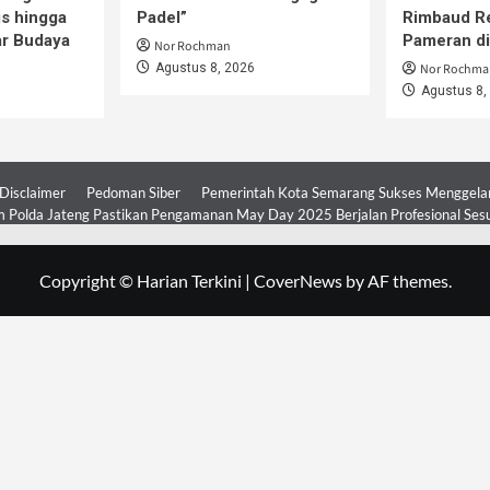
is hingga
Padel”
Rimbaud R
ar Budaya
Pameran d
Nor Rochman
Agustus 8, 2026
Nor Rochma
Agustus 8,
Disclaimer
Pedoman Siber
Pemerintah Kota Semarang Sukses Menggelar 
 Polda Jateng Pastikan Pengamanan May Day 2025 Berjalan Profesional Ses
Copyright © Harian Terkini
|
CoverNews
by AF themes.