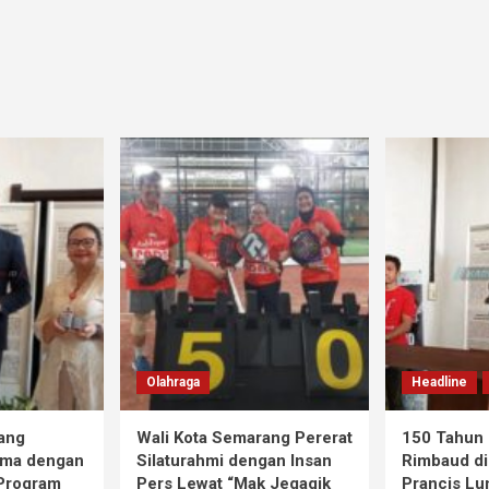
Olahraga
Headline
ang
Wali Kota Semarang Pererat
150 Tahun 
ama dengan
Silaturahmi dengan Insan
Rimbaud di
 Program
Pers Lewat “Mak Jegagik
Prancis Lu