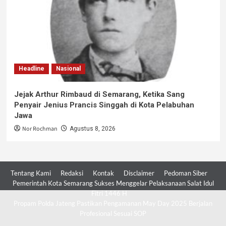
Headline
Nasional
Jejak Arthur Rimbaud di Semarang, Ketika Sang
Penyair Jenius Prancis Singgah di Kota Pelabuhan
Jawa
Nor Rochman
Agustus 8, 2026
Tentang Kami
Redaksi
Kontak
Disclaimer
Pedoman Siber
Pemerintah Kota Semarang Sukses Menggelar Pelaksanaan Salat Idul
Fitri 1446 H
Propam Polda Jateng Pastikan Pengamanan May Day 2025 Berjalan
Profesional Sesuai SOP