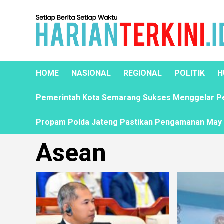
HOME
NASIONAL
REGIONAL
POLITIK
H
Pemerintah Kota Semarang Sukses Menggelar Pela
Propam Polda Jateng Pastikan Pengamanan May D
Asean