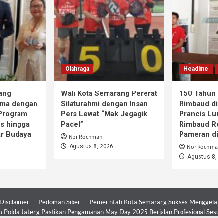
Olahraga
Headline
ang
Wali Kota Semarang Pererat
150 Tahun 
ama dengan
Silaturahmi dengan Insan
Rimbaud di
 Program
Pers Lewat “Mak Jegagik
Prancis Lu
is hingga
Padel”
Rimbaud R
ar Budaya
Pameran d
Nor Rochman
Agustus 8, 2026
Nor Rochma
Agustus 8,
Disclaimer
Pedoman Siber
Pemerintah Kota Semarang Sukses Menggelar 
 Polda Jateng Pastikan Pengamanan May Day 2025 Berjalan Profesional Ses