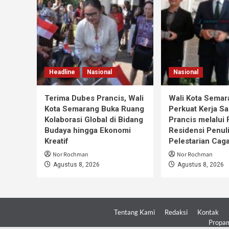
Headline
Nasional
Nasional
Terima Dubes Prancis, Wali
Wali Kota Semar
Kota Semarang Buka Ruang
Perkuat Kerja S
Kolaborasi Global di Bidang
Prancis melalui
Budaya hingga Ekonomi
Residensi Penul
Kreatif
Pelestarian Cag
Nor Rochman
Nor Rochman
Agustus 8, 2026
Agustus 8, 2026
Tentang Kami
Redaksi
Kontak
Propam