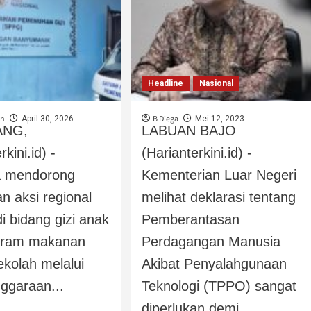
Headline
Nasional
an
B Diega
April 30, 2026
Mei 12, 2023
ANG,
LABUAN BAJO
rkini.id) -
(Harianterkini.id) -
a mendorong
Kementerian Luar Negeri
n aksi regional
melihat deklarasi tentang
 bidang gizi anak
Pemberantasan
gram makanan
Perdagangan Manusia
ekolah melalui
Akibat Penyalahgunaan
ggaraan...
Teknologi (TPPO) sangat
diperlukan demi...