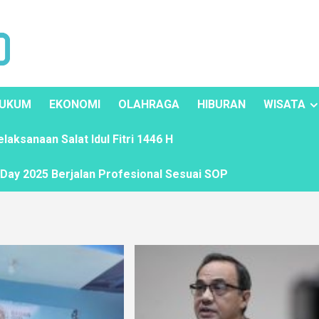
UKUM
EKONOMI
OLAHRAGA
HIBURAN
WISATA
ksanaan Salat Idul Fitri 1446 H
ay 2025 Berjalan Profesional Sesuai SOP