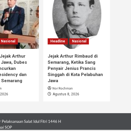
Nasional
Headline
Nasional
Jejak Arthur
Jejak Arthur Rimbaud di
 Jawa, Dubes
Semarang, Ketika Sang
ncurkan
Penyair Jenius Prancis
esidency dan
Singgah di Kota Pelabuhan
i Semarang
Jawa
n
Nor Rochman
 2026
Agustus 8, 2026
Pelaksanaan Salat Idul Fitri 1446 H
uai SOP