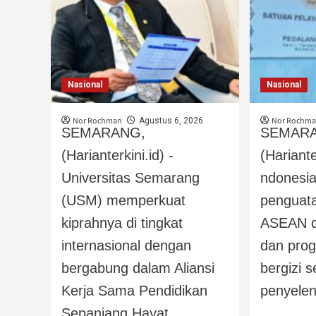
Nasional
Nasional
Nor Rochman
Nor Rochm
Agustus 6, 2026
SEMARANG,
SEMAR
(Harianterkini.id) -
(Hariante
Universitas Semarang
ndonesi
(USM) memperkuat
penguata
kiprahnya di tingkat
ASEAN di
internasional dengan
dan pro
bergabung dalam Aliansi
bergizi s
Kerja Sama Pendidikan
penyelen
Sepanjang Hayat...