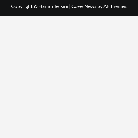
Copyright © Harian Terkini
|
CoverNews
by AF themes.