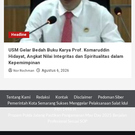
Headline
USM Gelar Bedah Buku Karya Prof. Komaruddin
Hidayat, Angkat Nilai Integritas dan Spiritualitas dalam
Kepemimpinan
Nor Rochman
Agustus 6, 2026
Tentang Kami
Redaksi
Kontak
Disclaimer
Pedoman Siber
Pemerintah Kota Semarang Sukses Menggelar Pelaksanaan Salat Idul
Fitri 1446 H
Propam Polda Jateng Pastikan Pengamanan May Day 2025 Berjalan
Profesional Sesuai SOP