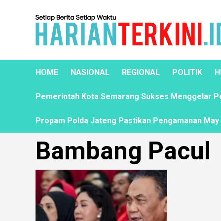
HOME
NASIONAL
REGIONAL
POLITIK
H
Pemerintah Kota Semarang Sukses Menggelar Pela
Propam Polda Jateng Pastikan Pengamanan May D
Bambang Pacul