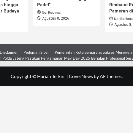
is hingga
Padel”
Rimbaud R
ar Budaya
Pameran d
Nor Rochman
Agustus 8, 2026
Nor Rochma
Agustus 8,
Disclaimer
Pedoman Siber
Pemerintah Kota Semarang Sukses Menggelar 
 Polda Jateng Pastikan Pengamanan May Day 2025 Berjalan Profesional Ses
Copyright © Harian Terkini
|
CoverNews
by AF themes.