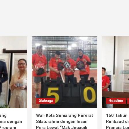
Olahraga
Headline
ang
Wali Kota Semarang Pererat
150 Tahun 
ama dengan
Silaturahmi dengan Insan
Rimbaud di
 Program
Pers Lewat “Mak Jegagik
Prancis Lu