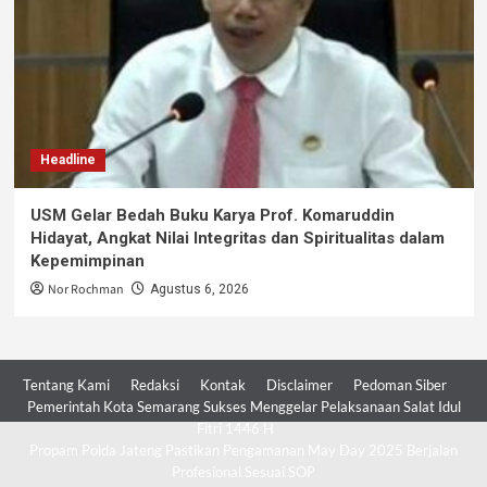
Headline
USM Gelar Bedah Buku Karya Prof. Komaruddin
Hidayat, Angkat Nilai Integritas dan Spiritualitas dalam
Kepemimpinan
Nor Rochman
Agustus 6, 2026
Tentang Kami
Redaksi
Kontak
Disclaimer
Pedoman Siber
Pemerintah Kota Semarang Sukses Menggelar Pelaksanaan Salat Idul
Fitri 1446 H
Propam Polda Jateng Pastikan Pengamanan May Day 2025 Berjalan
Profesional Sesuai SOP