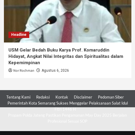
Headline
USM Gelar Bedah Buku Karya Prof. Komaruddin
Hidayat, Angkat Nilai Integritas dan Spiritualitas dalam
Kepemimpinan
Nor Rochman
Agustus 6, 2026
Tentang Kami
Redaksi
Kontak
Disclaimer
Pedoman Siber
Pemerintah Kota Semarang Sukses Menggelar Pelaksanaan Salat Idul
Fitri 1446 H
Propam Polda Jateng Pastikan Pengamanan May Day 2025 Berjalan
Profesional Sesuai SOP