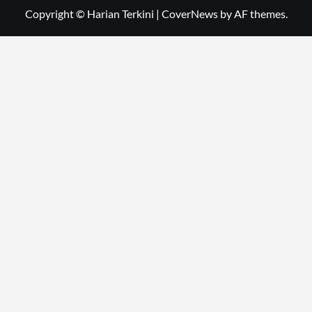
Copyright © Harian Terkini
|
CoverNews
by AF themes.