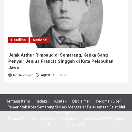
Headline
Nasional
Jejak Arthur Rimbaud di Semarang, Ketika Sang
Penyair Jenius Prancis Singgah di Kota Pelabuhan
Jawa
Nor Rochman
Agustus 8, 2026
Tentang Kami
Redaksi
Kontak
Disclaimer
Pedoman Siber
Pemerintah Kota Semarang Sukses Menggelar Pelaksanaan Salat Idul
Fitri 1446 H
Propam Polda Jateng Pastikan Pengamanan May Day 2025 Berjalan
Profesional Sesuai SOP